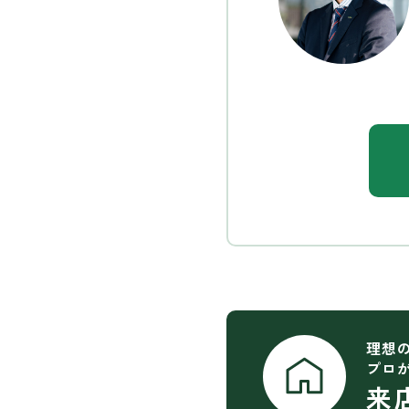
理想
プロ
来