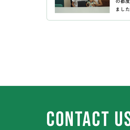
の都
まし
CONTACT U