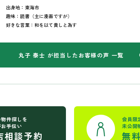
出身地：東海市
趣味：読書（主に漫画ですが）
好きな言葉：和を以て貴しと為す
丸子 泰士 が担当した
お客様の声 一覧
の物件探しを
会員限
がお手伝い
未公開
店相談予約
無