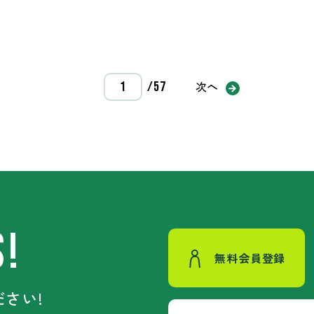
次へ
/57
S!
無料会員登録
さい!