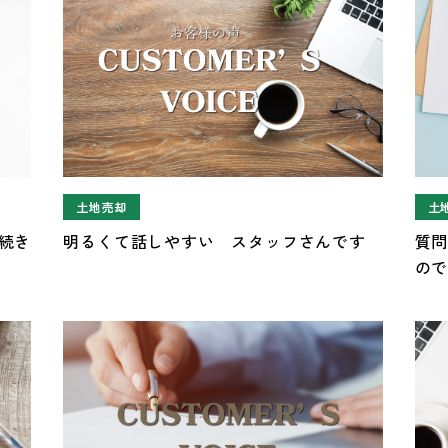
土地売却
土
続き
明るくて話しやすい スタッフさんです
質
の