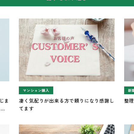
マンション購入
新
じま
凄く気配りが出来る方で頼りになり感謝し
整
、子
てます