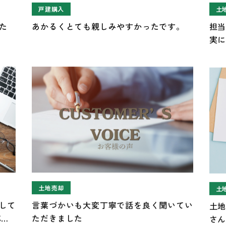
戸建購入
土
た
あかるくとても親しみやすかったです。
担
実
お願
す
土地売却
土
して
言葉づかいも大変丁寧で話を良く聞いてい
土
応を
ただきました
さ