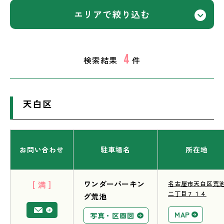
エリアで
絞り込む
4
検索結果
件
天白区
お問い合わせ
駐車場名
所在地
[ 満 ]
ワンダーパーキン
名古屋市天白区荒
二丁目７１４
グ荒池
MAP
写真・区画図