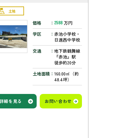
土地
価格
万円
2588
学区
赤池小学校・
日進西中学校
交通
地下鉄鶴舞線
『赤池』駅
徒歩約20分
土地面積
160.00㎡（約
48.4坪）
詳細を見る
お問い合わせ