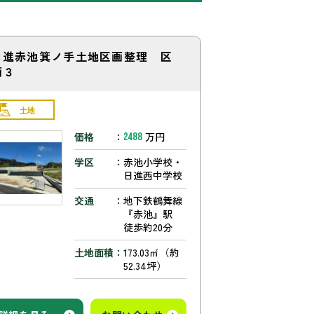
日進赤池箕ノ手土地区画整理 区
画３
土地
価格
万円
2488
学区
赤池小学校・
日進西中学校
交通
地下鉄鶴舞線
『赤池』駅
徒歩約20分
土地面積
173.03㎡（約
52.34坪）