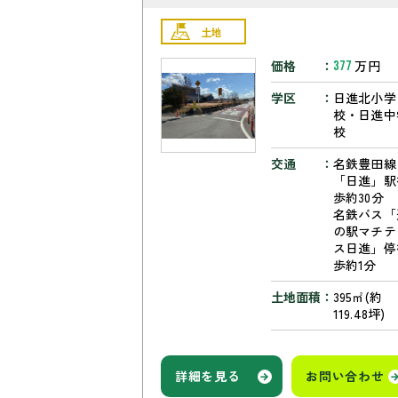
土地
価格
万円
377
学区
日進北小学
校・日進中
校
交通
名鉄豊田線
「日進」駅
歩約30分
名鉄バス「
の駅マチテ
ス日進」停
歩約1分
土地面積
395㎡(約
119.48坪)
詳細を見る
お問い合わせ