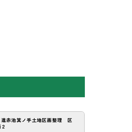
日進赤池箕ノ手土地区画整理 区
画２