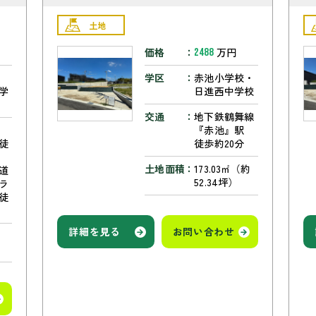
土地
価格
万円
2488
学区
赤池小学校・
学
日進西中学校
交通
地下鉄鶴舞線
『赤池』駅
徒
徒歩約20分
土地面積
173.03㎡（約
道
52.34坪）
ラ
徒
詳細を見る
お問い合わせ