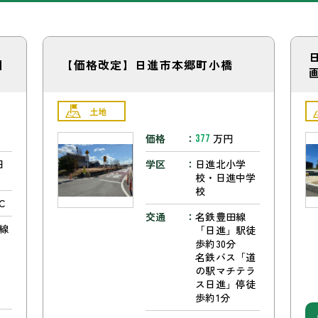
目
【価格改定】日進市本郷町小橋
土地
価格
万円
377
日
学区
日進北小学
校・日進中学
校
C
交通
名鉄豊田線
線
「日進」駅徒
駅
歩約30分
名鉄バス「道
の駅マチテラ
駅
ス日進」停徒
歩約1分