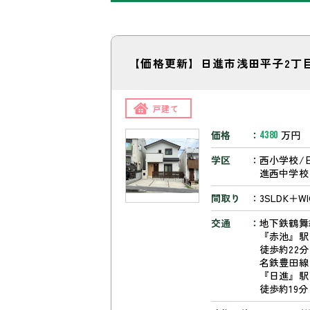
【価格更新】日進市浅田平子2丁
戸建て
価格
万円
4380
学区
西小学校/
進西中学校
間取り
3SLDK＋WI
交通
地下鉄鶴舞
『赤池』
徒歩約22分
名鉄豊田線
『日進』
徒歩約19分