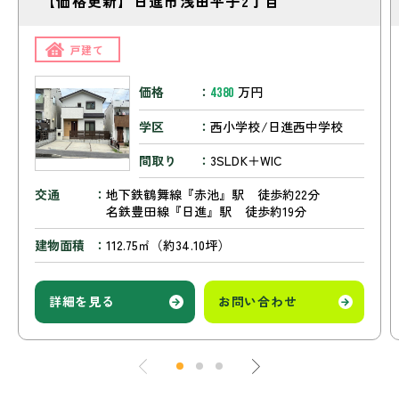
【価格更新】日進市浅田平子2丁目
戸建て
価格
万円
4380
学区
西小学校/日進西中学校
間取り
3SLDK＋WIC
交通
地下鉄鶴舞線『赤池』駅 徒歩約22分
名鉄豊田線『日進』駅 徒歩約19分
建物面積
112.75㎡（約34.10坪）
詳細を見る
お問い合わせ