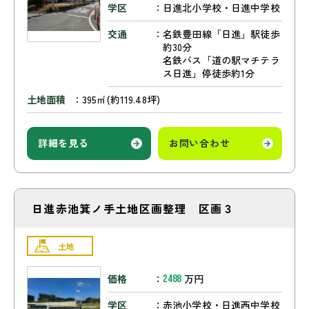
学区
日進北小学校・日進中学校
交通
名鉄豊田線「日進」駅徒歩
約30分
名鉄バス「道の駅マチテラ
ス日進」停徒歩約1分
土地面積
395㎡(約119.48坪)
詳細を見る
お問い合わせ
日進赤池箕ノ手土地区画整理 区画３
土地
価格
万円
2488
学区
赤池小学校・日進西中学校