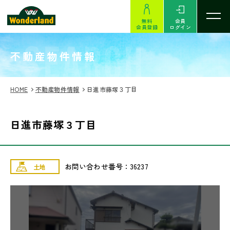
無料
会員
会員登録
ログイン
SEARCH
不動産物件情報
HOME
不動産物件情報
日進市藤塚３丁目
日進市藤塚３丁目
お問い合わせ番号：36237
土地