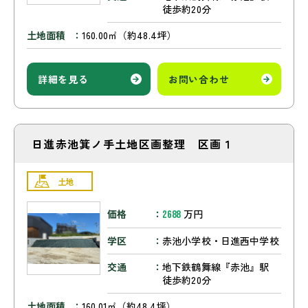
徒歩約20分
土地面積
160.00㎡（約48.4坪）
詳細を見る
お問い合わせ
日進赤池箕ノ手土地区画整理 区画１
土地
価格
万円
2688
学区
赤池小学校・日進西中学校
交通
地下鉄鶴舞線『赤池』駅
徒歩約20分
土地面積
160.01㎡（約48.4坪）