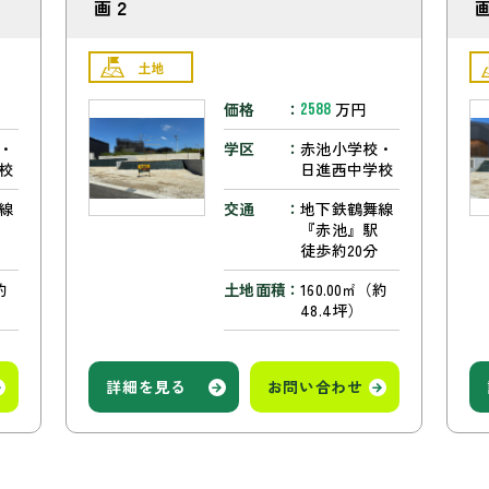
画２
土地
価格
万円
2588
・
学区
赤池小学校・
校
日進西中学校
線
交通
地下鉄鶴舞線
駅
『赤池』駅
徒歩約20分
約
土地面積
160.00㎡（約
48.4坪）
詳細を見る
お問い合わせ