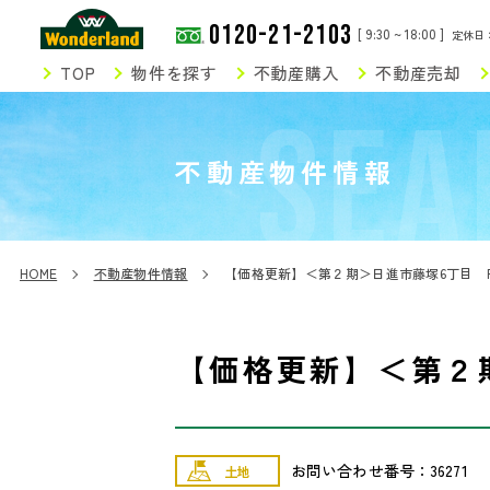
0120-21-2103
[ 9:30 ~ 18:00 ]
定休日
TOP
物件を探す
不動産購入
不動産売却
SEA
不動産物件情報
HOME
不動産物件情報
【価格更新】＜第２期＞日進市藤塚6丁目 
【価格更新】＜第２
お問い合わせ番号：36271
土地