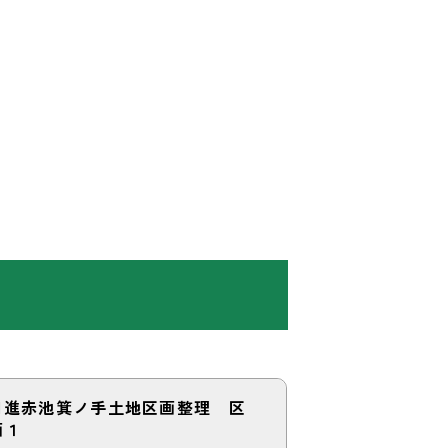
日進赤池箕ノ手土地区画整理 区
画１