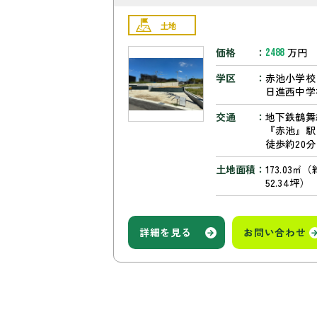
土地
価格
万円
2488
学区
赤池小学校
日進西中学
交通
地下鉄鶴舞
『赤池』
徒歩約20分
土地面積
173.03㎡（
52.34坪）
詳細を見る
お問い合わせ