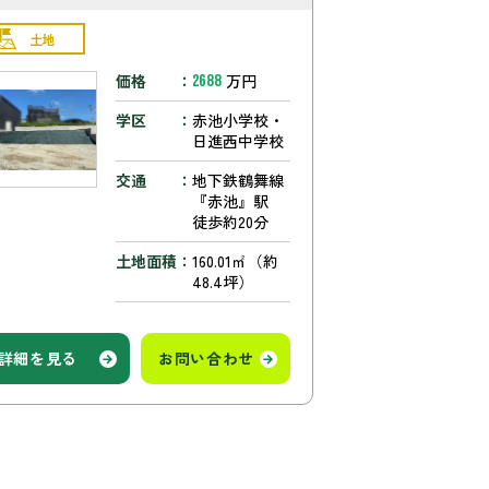
土地
価格
万円
2688
学区
赤池小学校・
日進西中学校
交通
地下鉄鶴舞線
『赤池』駅
徒歩約20分
土地面積
160.01㎡（約
48.4坪）
詳細を見る
お問い合わせ