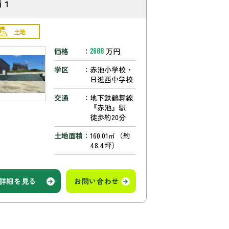
画１
土地
価格
万円
2688
学区
赤池小学校・
日進西中学校
交通
地下鉄鶴舞線
『赤池』駅
徒歩約20分
土地面積
160.01㎡（約
48.4坪）
詳細を見る
お問い合わせ