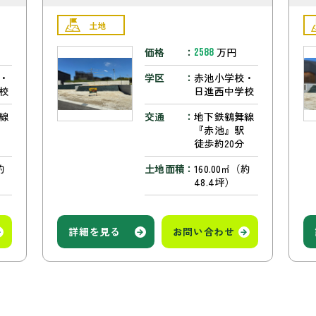
土地
価格
万円
2588
・
学区
赤池小学校・
校
日進西中学校
線
交通
地下鉄鶴舞線
駅
『赤池』駅
徒歩約20分
約
土地面積
160.00㎡（約
48.4坪）
詳細を見る
お問い合わせ