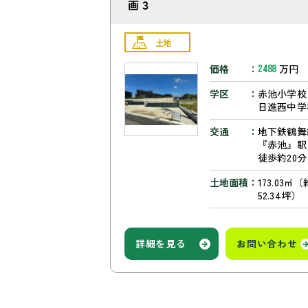
画３
土地
価格
万円
2488
学区
赤池小学校
日進西中学
交通
地下鉄鶴舞
『赤池』
徒歩約20分
土地面積
173.03㎡（
52.34坪）
詳細を見る
お問い合わせ