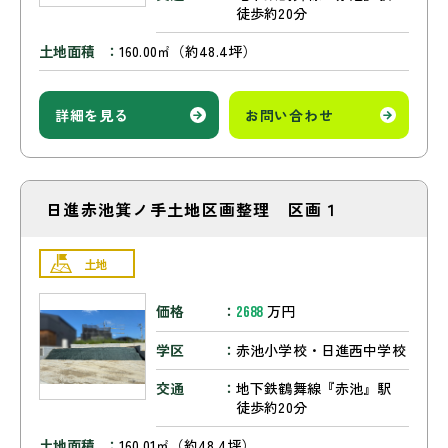
徒歩約20分
土地面積
160.00㎡（約48.4坪）
詳細を見る
お問い合わせ
日進赤池箕ノ手土地区画整理 区画１
土地
価格
万円
2688
学区
赤池小学校・日進西中学校
交通
地下鉄鶴舞線『赤池』駅
徒歩約20分
土地面積
160.01㎡（約48.4坪）