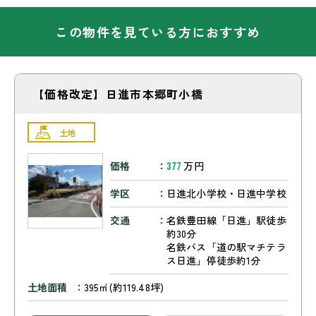
この物件を見ている方におすすめ
【価格改定】日進市本郷町小橋
土地
価格
万円
377
学区
日進北小学校・日進中学校
交通
名鉄豊田線「日進」駅徒歩
約30分
名鉄バス「道の駅マチテラ
ス日進」停徒歩約1分
土地面積
395㎡(約119.48坪)