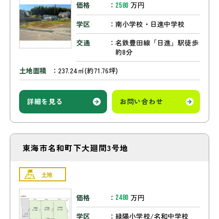
価格
万円
2580
学区
南小学校・日進中学校
交通
名鉄豊田線「日進」駅徒歩
約8分
土地面積
237.24㎡(約71.76坪)
詳細を見る
お問い合わせ
東海市名和町下大廻間3号地
土地
価格
万円
2480
学区
緑陽小学校/名和中学校