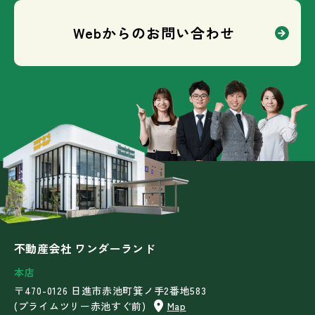
Webからのお問い合わせ
不動産会社 ワンダーランド
本店
〒470-0126 日進市赤池町箕ノ手2番地583
(プライムツリー赤池すぐ前)
Map