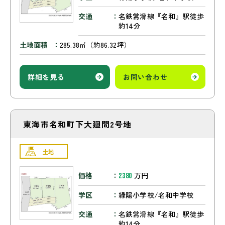
交通
名鉄常滑線『名和』駅徒歩
約14分
土地面積
285.38㎡（約86.32坪）
詳細を見る
お問い合わせ
東海市名和町下大廻間2号地
土地
価格
万円
2380
学区
緑陽小学校/名和中学校
交通
名鉄常滑線『名和』駅徒歩
約14分