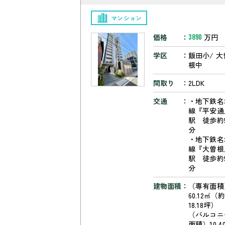
マンション
価格
万円
3890
学区
飯田小/ 大
根中
間取り
2LDK
交通
・地下鉄名
線『平安通
駅 徒歩約
分
・地下鉄名
線『大曽根
駅 徒歩約
分
建物面積
（専有面積
60.12㎡（
18.18坪）
（バルコニ
面積）10.4