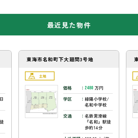
最近見た物件
東海市名和町下大廻間3号地
土地
価格
万円
2480
日
学区
緑陽小学校/
名和中学校
交通
名鉄常滑線
徒
『名和』駅徒
歩約14分