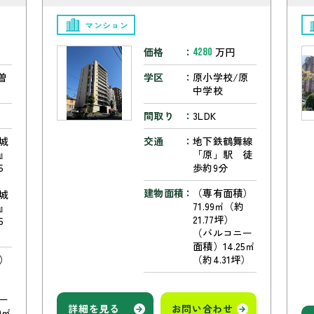
マンション
価格
万円
4280
曽
学区
原小学校/原
中学校
間取り
3LDK
城
交通
地下鉄鶴舞線
』
「原」駅 徒
5
歩約9分
建物面積
（専有面積）
城
71.99㎡（約
』
21.77坪）
5
（バルコニー
面積）14.25㎡
）
（約4.31坪）
約
ー
詳細を見る
お問い合わせ
0㎡