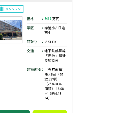
マンション
価格
万円
2490
学区
赤池小/ 日進
西中
間取り
２SLDK
交通
地下鉄鶴舞線
『赤池』駅徒
歩約12分
建物面積
（専有面積）
75.46㎡（約
22.82坪）
（バルコニー
面積） 13.68
㎡（約4.13
坪）