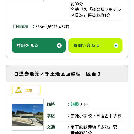
約30分
名鉄バス「道の駅マチテラ
ス日進」停徒歩約1分
土地面積
395㎡(約119.48坪)
詳細を見る
お問い合わせ
日進赤池箕ノ手土地区画整理 区画３
土地
価格
万円
2488
学区
赤池小学校・日進西中学校
交通
地下鉄鶴舞線『赤池』駅
徒歩約20分