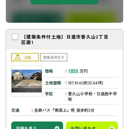
【建築条件付土地】日進市香久山2丁目
区画1
土地
建築条件付き
1855
価格
万円
土地面積
107.91㎡(約32.64坪)
学区
香久山小学校・日進西中学
校
交通
名鉄バス『南高上』停 徒歩約2分
詳細を見る
お問い合わせ