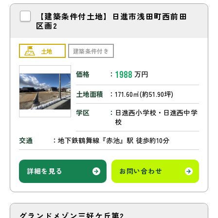
【建築条件付土地】日進市浅田町西前田
区画2
土地
建築条件付き
1988
価格
万円
土地面積
171.60㎡(約51.90坪)
学区
日進西小学校・日進西中学
校
交通
地下鉄鶴舞線『赤池』駅 徒歩約10分
詳細を見る
お問い合わせ
グランドメゾン三好ケ丘第2