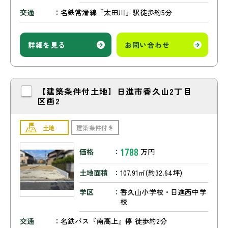
交通
名鉄常滑線『太田川』駅徒歩約5分
詳細を見る
お問い合わせ
【建築条件付土地】日進市香久山2丁目
区画2
土地
建築条件付き
1788
価格
万円
土地面積
107.91㎡(約32.64坪)
学区
香久山小学校・日進西中学
校
交通
名鉄バス『南高上』停 徒歩約2分