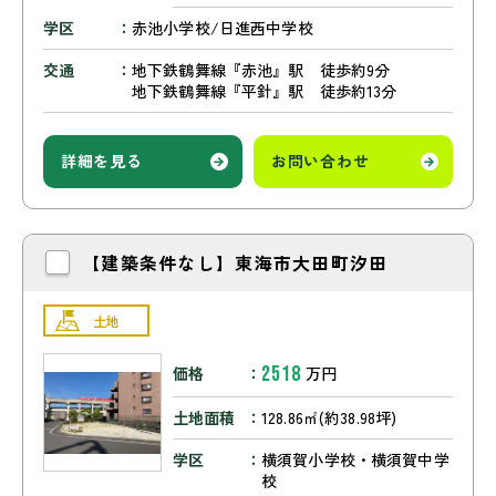
学区
赤池小学校/日進西中学校
交通
地下鉄鶴舞線『赤池』駅 徒歩約9分
地下鉄鶴舞線『平針』駅 徒歩約13分
詳細を見る
お問い合わせ
【建築条件なし】東海市大田町汐田
土地
2518
価格
万円
土地面積
128.86㎡(約38.98坪)
学区
横須賀小学校・横須賀中学
校