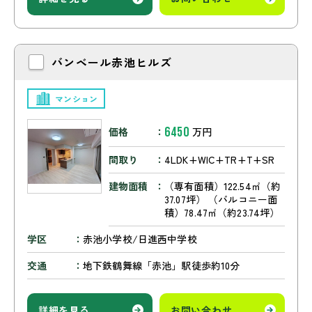
バンベール赤池ヒルズ
マンション
6450
価格
万円
間取り
4LDK+WIC+TR+T+SR
建物面積
（専有面積）122.54㎡（約
37.07坪） （バルコニー面
積）78.47㎡（約23.74坪）
学区
赤池小学校/日進西中学校
交通
地下鉄鶴舞線「赤池」駅徒歩約10分
詳細を見る
お問い合わせ