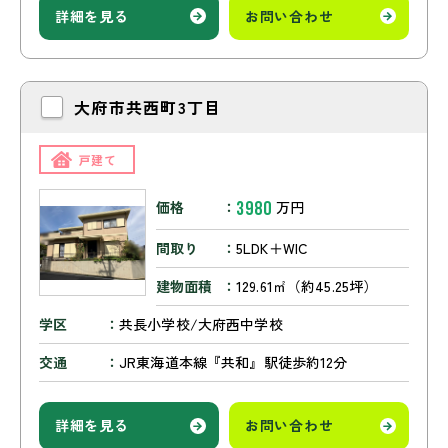
詳細を見る
お問い合わせ
大府市共西町3丁目
戸建て
3980
価格
万円
間取り
5LDK＋WIC
建物面積
129.61㎡（約45.25坪）
学区
共長小学校/大府西中学校
交通
JR東海道本線『共和』駅徒歩約12分
詳細を見る
お問い合わせ