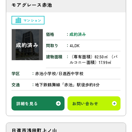
モアグレース赤池
マンション
価格
成約済み
間取り
4LDK
建物面積
（専有面積）82.50㎡ （バ
ルコニー面積）17.99㎡
学区
赤池小学校/日進西中学校
交通
地下鉄鶴舞線「赤池」駅徒歩約8分
詳細を見る
お問い合わせ
日進市浅田町上ノ山