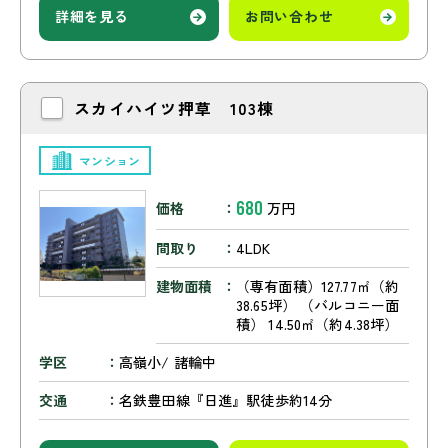
詳細を見る
お問い合わせ
スカイハイツ押草 103棟
マンション
680
価格
万円
間取り
4LDK
建物面積
（専有面積）127.77㎡（約
38.65坪） （バルコニー面
積） 14.50㎡（約4.38坪）
学区
高嶺小/ 諸輪中
交通
名鉄豊田線『日進』駅徒歩約14分