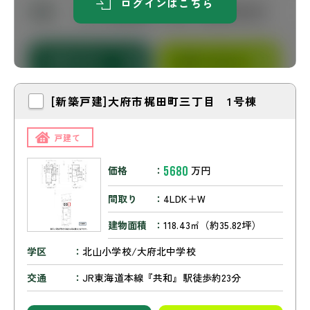
ログインはこちら
[新築戸建]大府市梶田町三丁目 1号棟
戸建て
5680
価格
万円
間取り
4LDK＋W
建物面積
118.43㎡（約35.82坪）
学区
北山小学校/大府北中学校
交通
JR東海道本線『共和』駅徒歩約23分