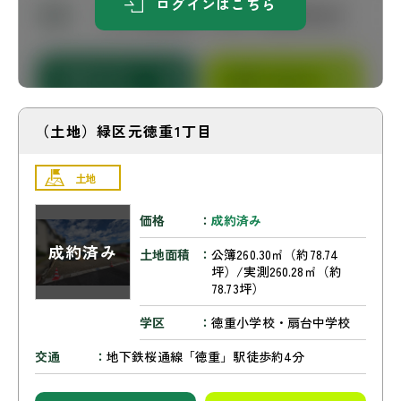
ログインはこちら
（土地）緑区元徳重1丁目
土地
価格
成約済み
土地面積
公簿260.30㎡（約78.74
坪）/実測260.28㎡（約
78.73坪）
学区
徳重小学校・扇台中学校
交通
地下鉄桜通線「徳重」駅徒歩約4分