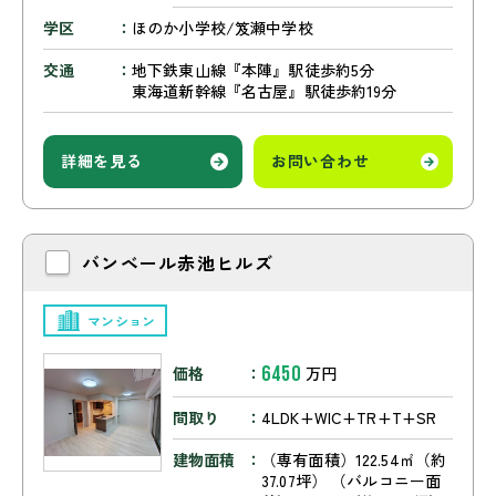
学区
ほのか小学校/笈瀬中学校
交通
地下鉄東山線『本陣』駅徒歩約5分
東海道新幹線『名古屋』駅徒歩約19分
詳細を見る
お問い合わせ
バンベール赤池ヒルズ
マンション
6450
価格
万円
間取り
4LDK+WIC+TR+T+SR
建物面積
（専有面積）122.54㎡（約
37.07坪） （バルコニー面