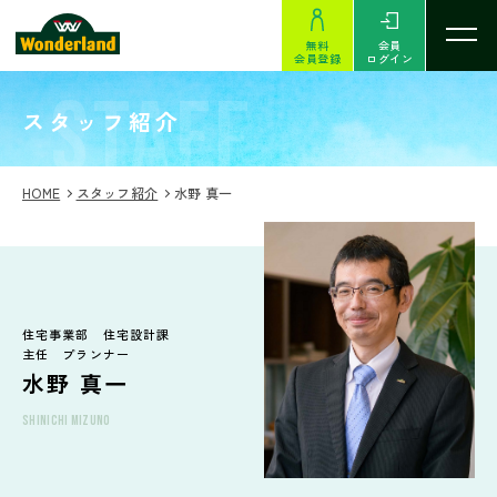
無料
会員
会員登録
ログイン
STAFF
スタッフ紹介
HOME
スタッフ紹介
水野 真一
住宅事業部
住宅設計課
主任 プランナー
水野 真一
SHINICHI MIZUNO