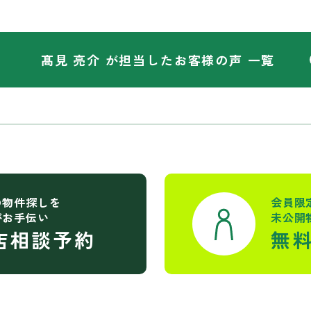
髙見 亮介 が担当した
お客様の声 一覧
の物件探しを
会員限
がお手伝い
未公開
店相談予約
無