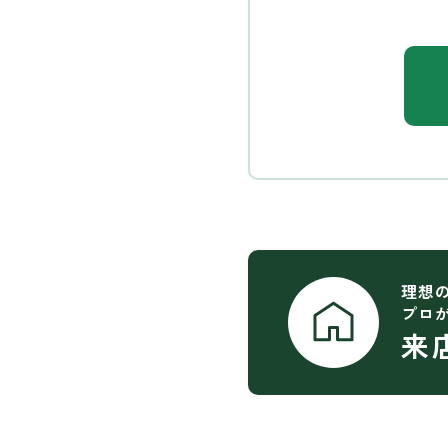
理想
プロ
来