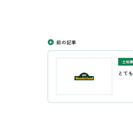
前の記事
土地
とて