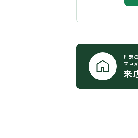
理想
プロ
来