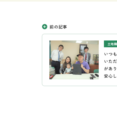
前の記事
土地
いつ
いた
があ
安心