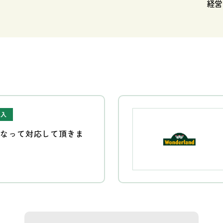
経
購入
になって対応して頂きま
。