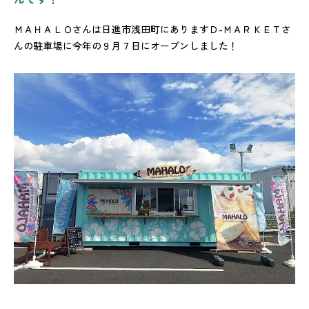
ＭＡＨＡＬＯさんは日進市浅田町にありますＤ-ＭＡＲＫＥＴさ
んの駐車場に今年の９月７日にオープンしました！